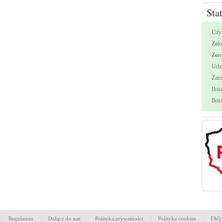
Sta
Uży
Zal
Zar
Udzi
Zami
Iloś
Iloś
/
Regulamin
/
Dołącz do nas
/
Polityka prywatności
/
Polityka cookies
/
FAQ