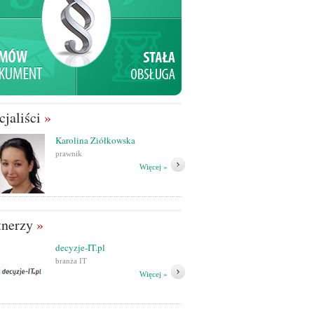
cjaliści
»
Karolina Ziółkowska
prawnik
Więcej »
tnerzy
»
decyzje-IT.pl
branża IT
Więcej »