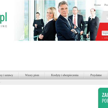
Home
Po
» odz
sy i ustawy
Wzory pism
Kredyty i ubezpieczenia
Przydatne
y