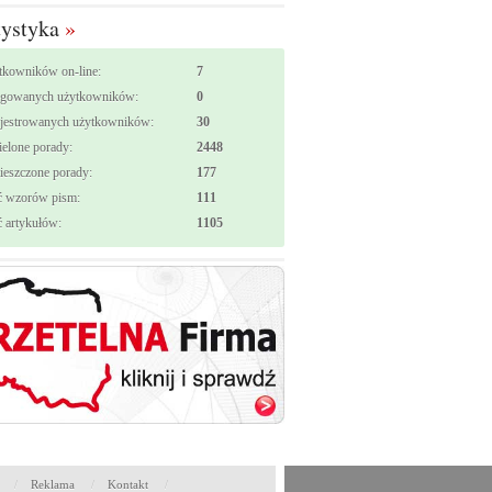
tystyka
»
tkowników on-line:
7
ogowanych użytkowników:
0
ejestrowanych użytkowników:
30
elone porady:
2448
eszczone porady:
177
ć wzorów pism:
111
ć artykułów:
1105
/
Reklama
/
Kontakt
/