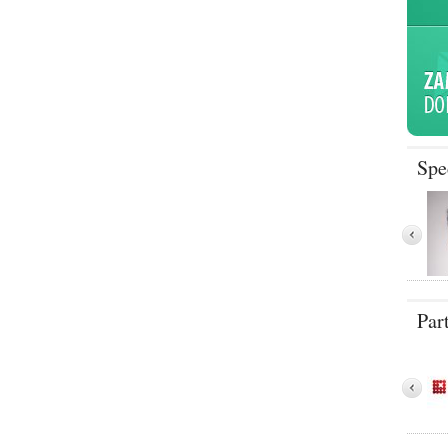
Spe
Par